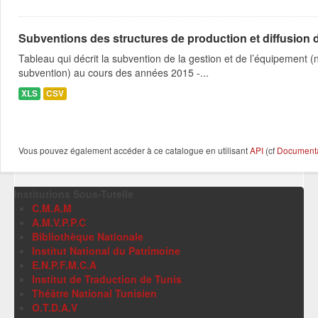
Subventions des structures de production et diffusion d
Tableau qui décrit la subvention de la gestion et de l’équipement
subvention) au cours des années 2015 -...
XLS
CSV
Vous pouvez également accéder à ce catalogue en utilisant
API
(cf
Documentat
Institutions Sous-Tutelle
C.M.A.M
A.M.V.P.P.C
Bibliothèque Nationale
Institut National du Patrimoine
E.N.P.F.M.C.A
Institut de Traduction de Tunis
Théâtre National Tunisien
O.T.D.A.V