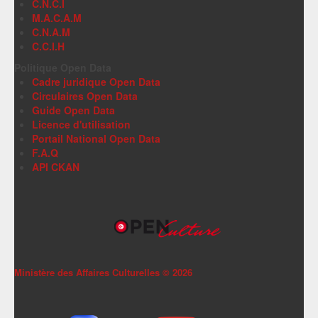
C.N.C.I
M.A.C.A.M
C.N.A.M
C.C.I.H
Politique Open Data
Cadre juridique Open Data
Circulaires Open Data
Guide Open Data
Licence d'utilisation
Portail National Open Data
F.A.Q
API CKAN
Ministère des Affaires Culturelles ©
2026