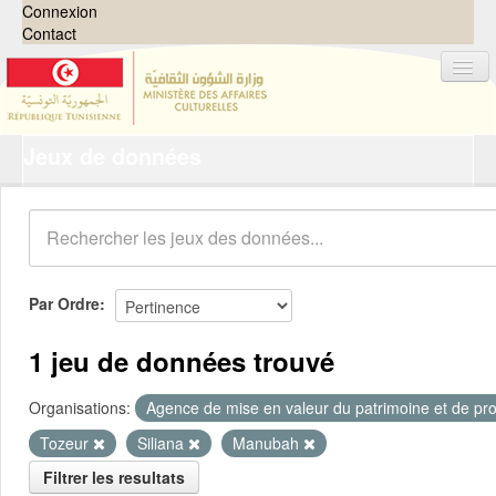
Connexion
Contact
Jeux de données
Jeux de données
Organisations
Groupes
Demandes
0
Par Ordre
À propos
1 jeu de données trouvé
Organisations:
Agence de mise en valeur du patrimoine et de pro
Tozeur
Siliana
Manubah
Filtrer les resultats