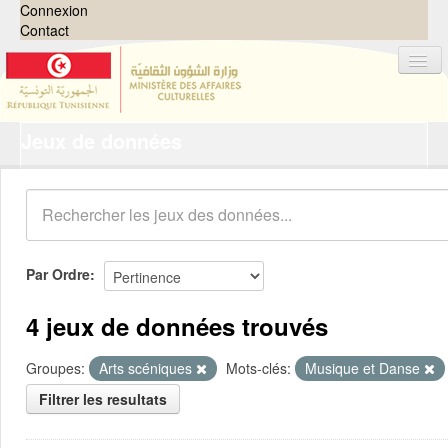
Connexion
Contact
Jeux de données
Jeux de données
Organisations
Groupes
Demandes
0
Par Ordre
À propos
4 jeux de données trouvés
Groupes:
Arts scéniques
Mots-clés:
Musique et Danse
Filtrer les resultats