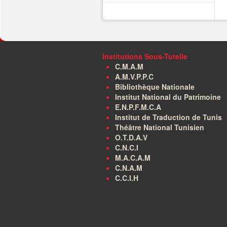
Institutions Sous-Tutelle
C.M.A.M
A.M.V.P.P.C
Bibliothèque Nationale
Institut National du Patrimoine
E.N.P.F.M.C.A
Institut de Traduction de Tunis
Théâtre National Tunisien
O.T.D.A.V
C.N.C.I
M.A.C.A.M
C.N.A.M
C.C.I.H