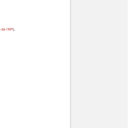
de l'API
).