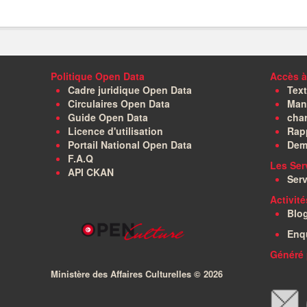
Politique Open Data
Accès à
Cadre juridique Open Data
Text
Circulaires Open Data
Manu
Guide Open Data
char
Licence d'utilisation
Rapp
Portail National Open Data
Dem
F.A.Q
Les Ser
API CKAN
Serv
Activit
Blo
Enq
Généré 
Ministère des Affaires Culturelles ©
2026