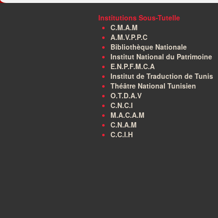
Institutions Sous-Tutelle
C.M.A.M
A.M.V.P.P.C
Bibliothèque Nationale
Institut National du Patrimoine
E.N.P.F.M.C.A
Institut de Traduction de Tunis
Théâtre National Tunisien
O.T.D.A.V
C.N.C.I
M.A.C.A.M
C.N.A.M
C.C.I.H