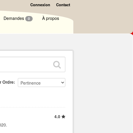
Connexion
Contact
Demandes
À propos
0
r Ordre
4.0
020.