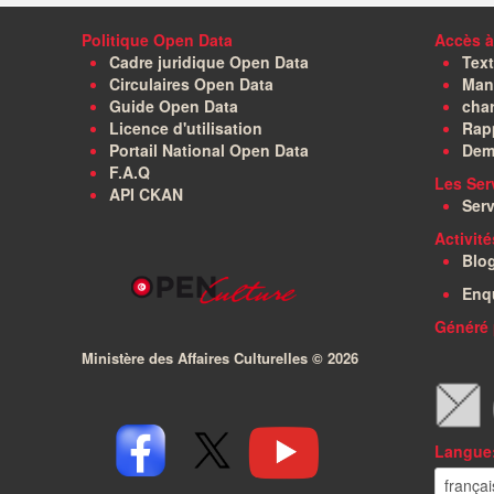
Politique Open Data
Accès à
Cadre juridique Open Data
Text
Circulaires Open Data
Manu
Guide Open Data
char
Licence d'utilisation
Rapp
Portail National Open Data
Dem
F.A.Q
Les Ser
API CKAN
Serv
Activit
Blo
Enq
Généré 
Ministère des Affaires Culturelles ©
2026
Langue