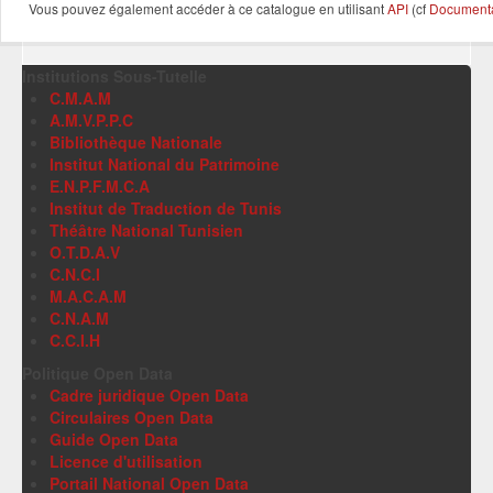
Vous pouvez également accéder à ce catalogue en utilisant
API
(cf
Documentat
Institutions Sous-Tutelle
C.M.A.M
A.M.V.P.P.C
Bibliothèque Nationale
Institut National du Patrimoine
E.N.P.F.M.C.A
Institut de Traduction de Tunis
Théâtre National Tunisien
O.T.D.A.V
C.N.C.I
M.A.C.A.M
C.N.A.M
C.C.I.H
Politique Open Data
Cadre juridique Open Data
Circulaires Open Data
Guide Open Data
Licence d'utilisation
Portail National Open Data