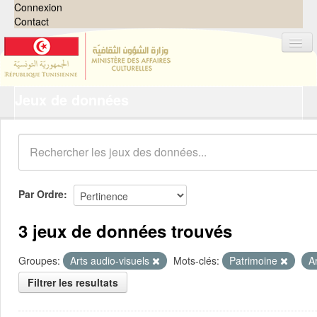
Connexion
Contact
Jeux de données
Jeux de données
Organisations
Groupes
Demandes
0
Par Ordre
À propos
3 jeux de données trouvés
Groupes:
Arts audio-visuels
Mots-clés:
Patrimoine
A
Filtrer les resultats