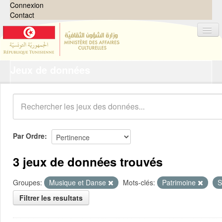
Connexion
Contact
Jeux de données
Jeux de données
Organisations
Groupes
Demandes
0
Par Ordre
À propos
3 jeux de données trouvés
Groupes:
Musique et Danse
Mots-clés:
Patrimoine
S
Filtrer les resultats