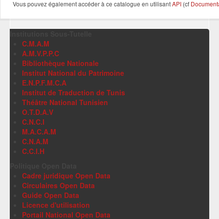
Vous pouvez également accéder à ce catalogue en utilisant
API
(cf
Documentat
Institutions Sous-Tutelle
C.M.A.M
A.M.V.P.P.C
Bibliothèque Nationale
Institut National du Patrimoine
E.N.P.F.M.C.A
Institut de Traduction de Tunis
Théâtre National Tunisien
O.T.D.A.V
C.N.C.I
M.A.C.A.M
C.N.A.M
C.C.I.H
Politique Open Data
Cadre juridique Open Data
Circulaires Open Data
Guide Open Data
Licence d'utilisation
Portail National Open Data