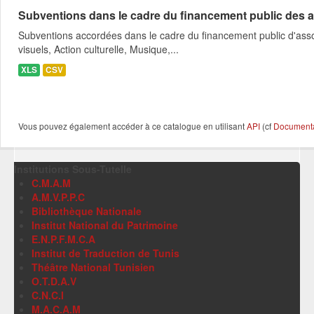
Subventions dans le cadre du financement public des a
Subventions accordées dans le cadre du financement public d'asso
visuels, Action culturelle, Musique,...
XLS
CSV
Vous pouvez également accéder à ce catalogue en utilisant
API
(cf
Documentat
Institutions Sous-Tutelle
C.M.A.M
A.M.V.P.P.C
Bibliothèque Nationale
Institut National du Patrimoine
E.N.P.F.M.C.A
Institut de Traduction de Tunis
Théâtre National Tunisien
O.T.D.A.V
C.N.C.I
M.A.C.A.M