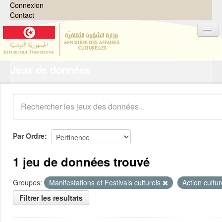
Connexion
Contact
Jeux de données
Jeux de données
Organisations
Groupes
Demandes
0
Par Ordre
À propos
1 jeu de données trouvé
Groupes:
Manifestations et Festivals culturels
Action cultur
Filtrer les resultats