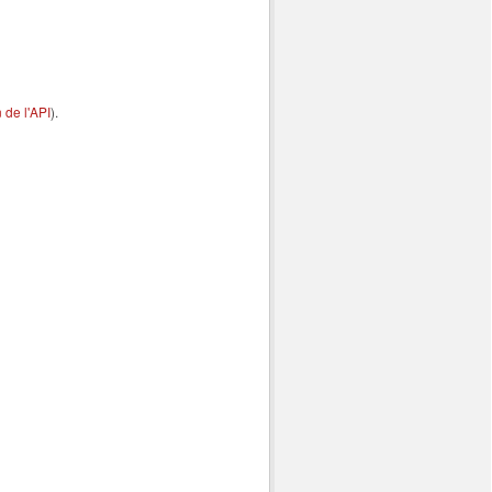
de l'API
).