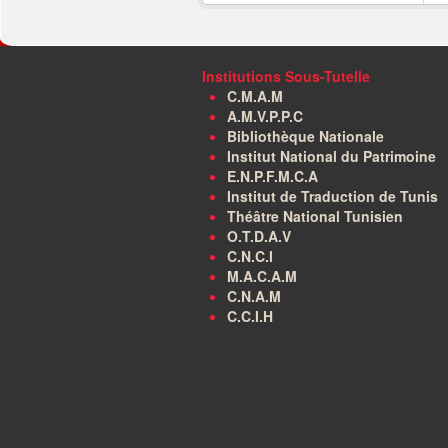
Institutions Sous-Tutelle
C.M.A.M
A.M.V.P.P.C
Bibliothèque Nationale
Institut National du Patrimoine
E.N.P.F.M.C.A
Institut de Traduction de Tunis
Théâtre National Tunisien
O.T.D.A.V
C.N.C.I
M.A.C.A.M
C.N.A.M
C.C.I.H