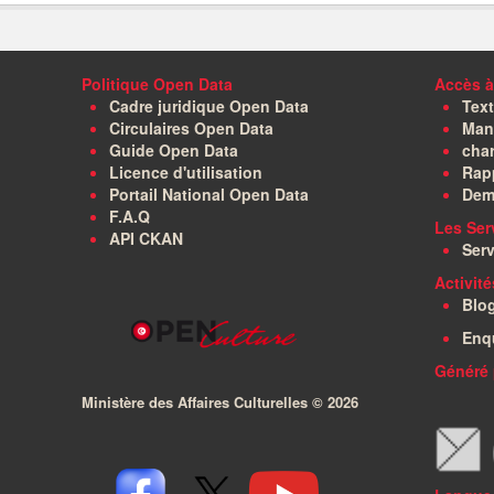
Politique Open Data
Accès à
Cadre juridique Open Data
Text
Circulaires Open Data
Manu
Guide Open Data
char
Licence d'utilisation
Rapp
Portail National Open Data
Dem
F.A.Q
Les Ser
API CKAN
Serv
Activit
Blo
Enq
Généré 
Ministère des Affaires Culturelles ©
2026