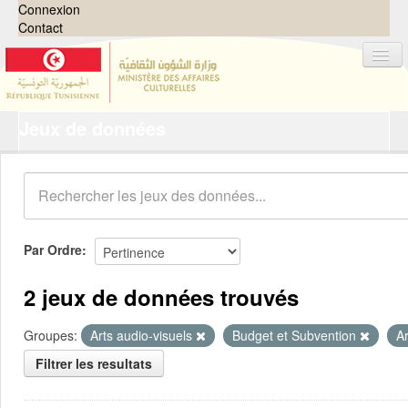
Connexion
Contact
Jeux de données
Jeux de données
Organisations
Groupes
Demandes
0
Par Ordre
À propos
2 jeux de données trouvés
Groupes:
Arts audio-visuels
Budget et Subvention
A
Filtrer les resultats