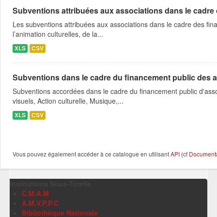
Subventions attribuées aux associations dans le cadre
Les subventions attribuées aux associations dans le cadre des fina
l’animation culturelles, de la...
XLS
CSV
Subventions dans le cadre du financement public des a
Subventions accordées dans le cadre du financement public d'asso
visuels, Action culturelle, Musique,...
XLS
CSV
Vous pouvez également accéder à ce catalogue en utilisant
API
(cf
Documentat
Institutions Sous-Tutelle
C.M.A.M
A.M.V.P.P.C
Bibliothèque Nationale