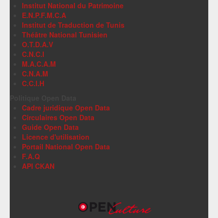
Institut National du Patrimoine
E.N.P.F.M.C.A
Institut de Traduction de Tunis
Théâtre National Tunisien
O.T.D.A.V
C.N.C.I
M.A.C.A.M
C.N.A.M
C.C.I.H
Politique Open Data
Cadre juridique Open Data
Circulaires Open Data
Guide Open Data
Licence d'utilisation
Portail National Open Data
F.A.Q
API CKAN