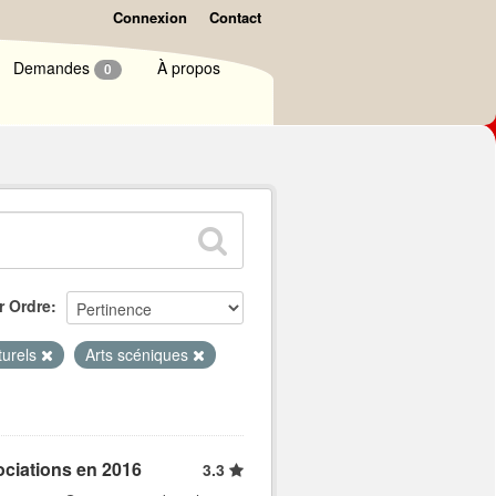
Connexion
Contact
Demandes
À propos
0
r Ordre
turels
Arts scéniques
ociations en 2016
3.3