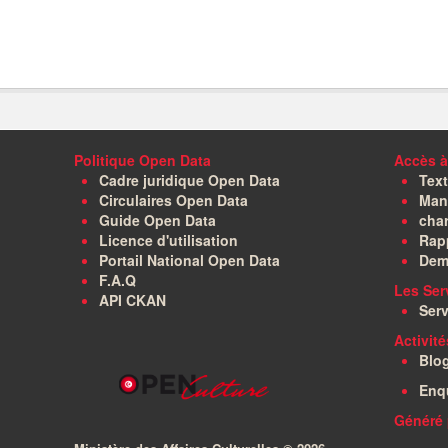
Politique Open Data
Accès à
Cadre juridique Open Data
Text
Circulaires Open Data
Manu
Guide Open Data
char
Licence d'utilisation
Rapp
Portail National Open Data
Dem
F.A.Q
Les Ser
API CKAN
Serv
Activit
Blo
Enq
Généré 