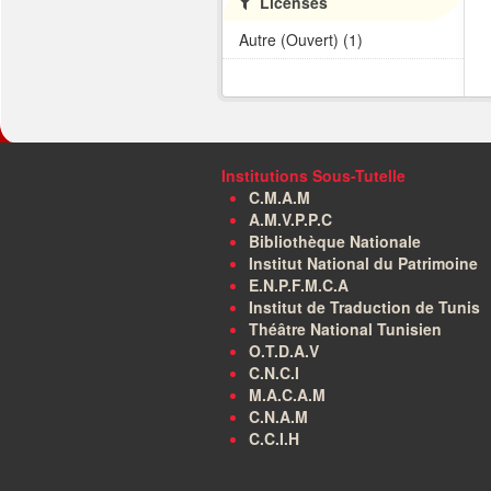
Licenses
Autre (Ouvert) (1)
Institutions Sous-Tutelle
C.M.A.M
A.M.V.P.P.C
Bibliothèque Nationale
Institut National du Patrimoine
E.N.P.F.M.C.A
Institut de Traduction de Tunis
Théâtre National Tunisien
O.T.D.A.V
C.N.C.I
M.A.C.A.M
C.N.A.M
C.C.I.H