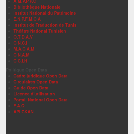
A.M.V.P.P.C
Bibliothèque Nationale
Institut National du Patrimoine
E.N.P.F.M.C.A
Institut de Traduction de Tunis
Théâtre National Tunisien
O.T.D.A.V
C.N.C.I
M.A.C.A.M
C.N.A.M
C.C.I.H
Politique Open Data
Cadre juridique Open Data
Circulaires Open Data
Guide Open Data
Licence d'utilisation
Portail National Open Data
F.A.Q
API CKAN