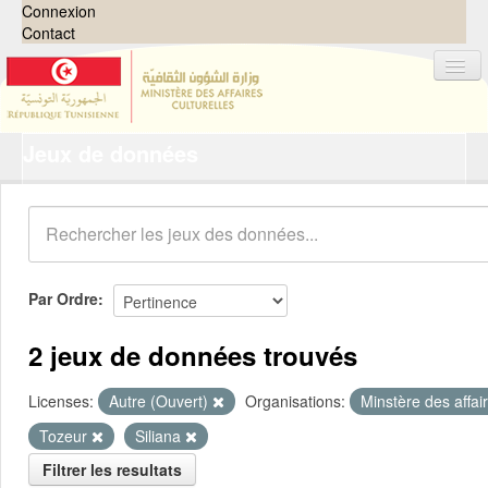
Connexion
Contact
Jeux de données
Jeux de données
Organisations
Groupes
Demandes
0
Par Ordre
À propos
2 jeux de données trouvés
Licenses:
Autre (Ouvert)
Organisations:
Minstère des affai
Tozeur
Siliana
Filtrer les resultats