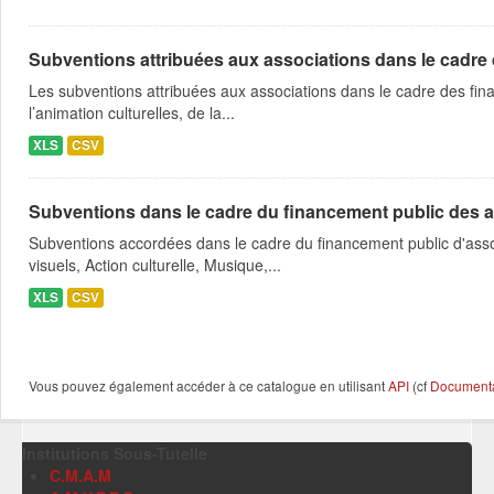
Subventions attribuées aux associations dans le cadre
Les subventions attribuées aux associations dans le cadre des fina
l’animation culturelles, de la...
XLS
CSV
Subventions dans le cadre du financement public des a
Subventions accordées dans le cadre du financement public d'asso
visuels, Action culturelle, Musique,...
XLS
CSV
Vous pouvez également accéder à ce catalogue en utilisant
API
(cf
Documentat
Institutions Sous-Tutelle
C.M.A.M