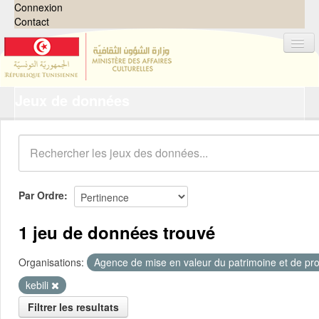
Connexion
Contact
Jeux de données
Jeux de données
Organisations
Groupes
Demandes
0
Par Ordre
À propos
1 jeu de données trouvé
Organisations:
Agence de mise en valeur du patrimoine et de pro
kebili
Filtrer les resultats