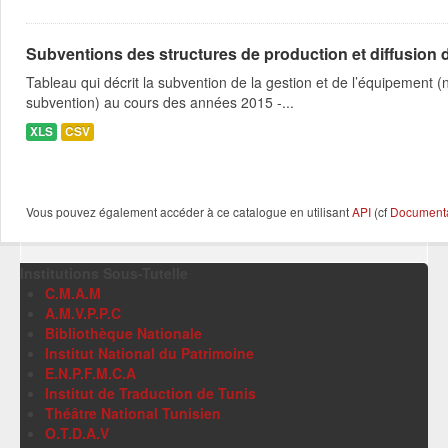
Subventions des structures de production et diffusion d
Tableau qui décrit la subvention de la gestion et de l’équipement
subvention) au cours des années 2015 -...
XLS
CSV
Vous pouvez également accéder à ce catalogue en utilisant
API
(cf
Documentat
Institutions Sous-Tutelle
C.M.A.M
A.M.V.P.P.C
Bibliothèque Nationale
Institut National du Patrimoine
E.N.P.F.M.C.A
Institut de Traduction de Tunis
Théâtre National Tunisien
O.T.D.A.V