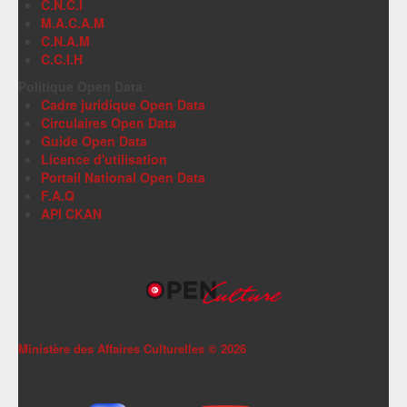
C.N.C.I
M.A.C.A.M
C.N.A.M
C.C.I.H
Politique Open Data
Cadre juridique Open Data
Circulaires Open Data
Guide Open Data
Licence d'utilisation
Portail National Open Data
F.A.Q
API CKAN
Ministère des Affaires Culturelles ©
2026