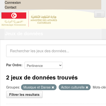
Connexion
Contact
Jeux de données
Jeux de données
Organisations
Groupes
Demandes
0
Par Ordre
À propos
2 jeux de données trouvés
Groupes:
Musique et Danse
Action culturelle
Mots-clé
Filtrer les resultats