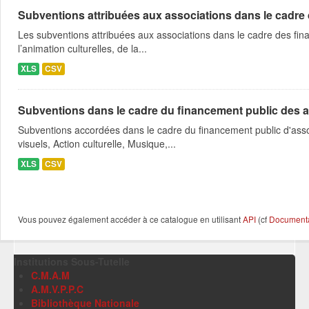
Subventions attribuées aux associations dans le cadre
Les subventions attribuées aux associations dans le cadre des fina
l’animation culturelles, de la...
XLS
CSV
Subventions dans le cadre du financement public des a
Subventions accordées dans le cadre du financement public d'asso
visuels, Action culturelle, Musique,...
XLS
CSV
Vous pouvez également accéder à ce catalogue en utilisant
API
(cf
Documentat
Institutions Sous-Tutelle
C.M.A.M
A.M.V.P.P.C
Bibliothèque Nationale