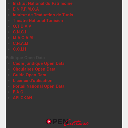
Institut National du Patrimoine
E.N.P.F.M.C.A
Institut de Traduction de Tunis
Théâtre National Tunisien
O.T.D.A.V
C.N.C.I
M.A.C.A.M
C.N.A.M
C.C.I.H
Politique Open Data
Cadre juridique Open Data
Circulaires Open Data
Guide Open Data
Licence d'utilisation
Portail National Open Data
F.A.Q
API CKAN