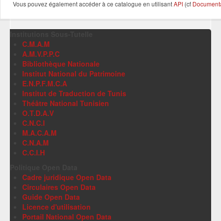
Vous pouvez également accéder à ce catalogue en utilisant
API
(cf
Documentat
Institutions Sous-Tutelle
C.M.A.M
A.M.V.P.P.C
Bibliothèque Nationale
Institut National du Patrimoine
E.N.P.F.M.C.A
Institut de Traduction de Tunis
Théâtre National Tunisien
O.T.D.A.V
C.N.C.I
M.A.C.A.M
C.N.A.M
C.C.I.H
Politique Open Data
Cadre juridique Open Data
Circulaires Open Data
Guide Open Data
Licence d'utilisation
Portail National Open Data