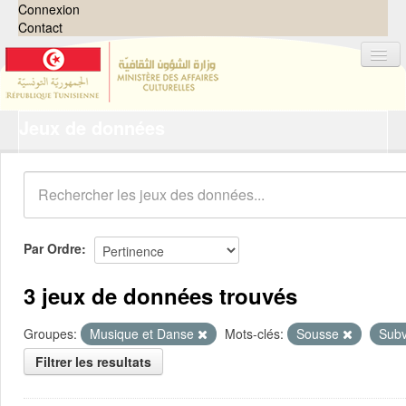
Connexion
Contact
Jeux de données
Jeux de données
Organisations
Groupes
Demandes
0
Par Ordre
À propos
3 jeux de données trouvés
Groupes:
Musique et Danse
Mots-clés:
Sousse
Subv
Filtrer les resultats