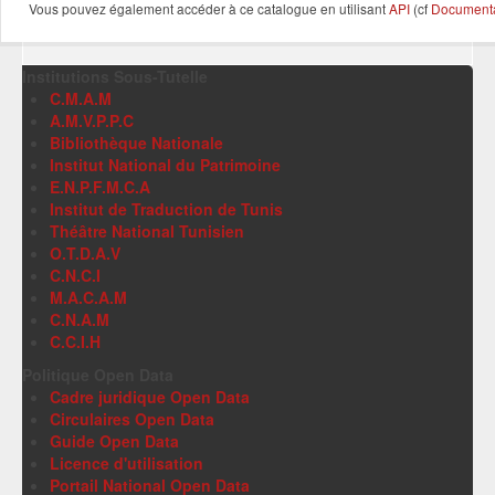
Vous pouvez également accéder à ce catalogue en utilisant
API
(cf
Documentat
Institutions Sous-Tutelle
C.M.A.M
A.M.V.P.P.C
Bibliothèque Nationale
Institut National du Patrimoine
E.N.P.F.M.C.A
Institut de Traduction de Tunis
Théâtre National Tunisien
O.T.D.A.V
C.N.C.I
M.A.C.A.M
C.N.A.M
C.C.I.H
Politique Open Data
Cadre juridique Open Data
Circulaires Open Data
Guide Open Data
Licence d'utilisation
Portail National Open Data