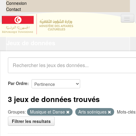
Connexion
Contact
Jeux de données
Jeux de données
Organisations
Groupes
Demandes
0
Par Ordre
À propos
3 jeux de données trouvés
Groupes:
Musique et Danse
Arts scéniques
Mots-clés
Filtrer les resultats