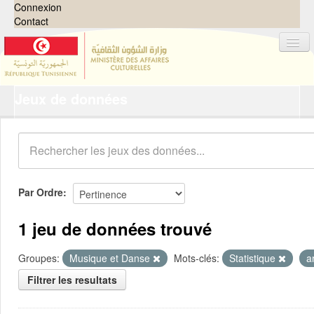
Connexion
Contact
Jeux de données
Jeux de données
Organisations
Groupes
Demandes
0
Par Ordre
À propos
1 jeu de données trouvé
Groupes:
Musique et Danse
Mots-clés:
Statistique
a
Filtrer les resultats