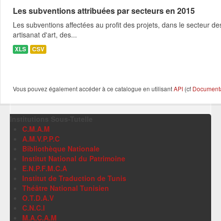
Les subventions attribuées par secteurs en 2015
Les subventions affectées au profit des projets, dans le secteur des 
artisanat d'art, des...
XLS
CSV
Vous pouvez également accéder à ce catalogue en utilisant
API
(cf
Documentat
Institutions Sous-Tutelle
C.M.A.M
A.M.V.P.P.C
Bibliothèque Nationale
Institut National du Patrimoine
E.N.P.F.M.C.A
Institut de Traduction de Tunis
Théâtre National Tunisien
O.T.D.A.V
C.N.C.I
M.A.C.A.M