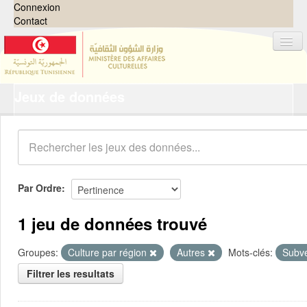
Connexion
Contact
Jeux de données
Jeux de données
Organisations
Groupes
Demandes
0
Par Ordre
À propos
1 jeu de données trouvé
Groupes:
Culture par région
Autres
Mots-clés:
Subv
Filtrer les resultats