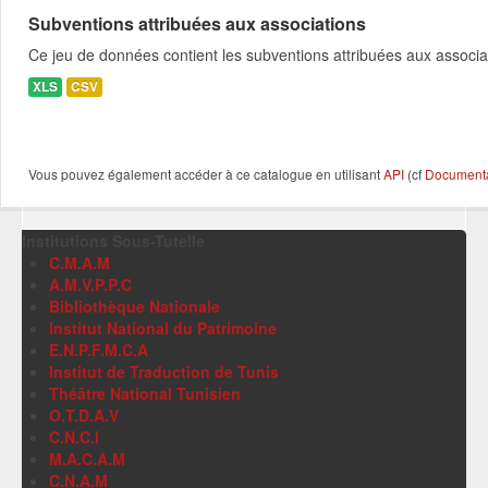
Subventions attribuées aux associations
Ce jeu de données contient les subventions attribuées aux associa
XLS
CSV
Vous pouvez également accéder à ce catalogue en utilisant
API
(cf
Documentat
Institutions Sous-Tutelle
C.M.A.M
A.M.V.P.P.C
Bibliothèque Nationale
Institut National du Patrimoine
E.N.P.F.M.C.A
Institut de Traduction de Tunis
Théâtre National Tunisien
O.T.D.A.V
C.N.C.I
M.A.C.A.M
C.N.A.M