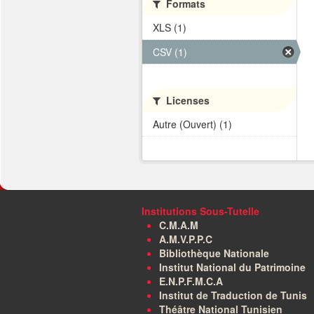
Formats
XLS (1)
CSV (1)
Licenses
Autre (Ouvert) (1)
Institutions Sous-Tutelle
C.M.A.M
A.M.V.P.P.C
Bibliothèque Nationale
Institut National du Patrimoine
E.N.P.F.M.C.A
Institut de Traduction de Tunis
Théâtre National Tunisien