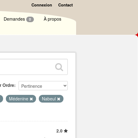
Connexion
Contact
Demandes
À propos
0
r Ordre
Médenine
Nabeul
2.0