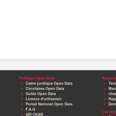
Politique Open Data
Accès à
Cadre juridique Open Data
Text
Circulaires Open Data
Manu
Guide Open Data
char
Licence d'utilisation
Rapp
Portail National Open Data
Dem
F.A.Q
Les Ser
API CKAN