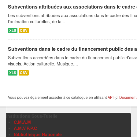
Subventions attribuées aux associations dans le cadre
Les subventions attribuées aux associations dans le cadre des fina
l’animation culturelles, de la...
XLS
CSV
Subventions dans le cadre du financement public des a
Subventions accordées dans le cadre du financement public d'asso
visuels, Action culturelle, Musique,...
XLS
CSV
Vous pouvez également accéder à ce catalogue en utilisant
API
(cf
Documentat
Institutions Sous-Tutelle
C.M.A.M
A.M.V.P.P.C
Bibliothèque Nationale