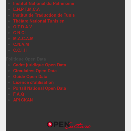
Institut National du Patrimoine
E.N.P.F.M.C.A
Institut de Traduction de Tunis
Théâtre National Tunisien
O.T.D.A.V
C.N.C.I
M.A.C.A.M
C.N.A.M
C.C.I.H
Politique Open Data
Cadre juridique Open Data
Circulaires Open Data
Guide Open Data
Licence d'utilisation
Portail National Open Data
F.A.Q
API CKAN