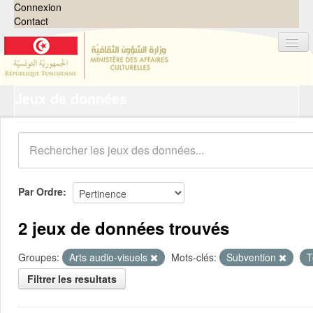
Connexion
Contact
Jeux de données
Jeux de données
Organisations
Groupes
Demandes
0
Par Ordre
À propos
2 jeux de données trouvés
Groupes:
Arts audio-visuels
Mots-clés:
Subvention
T
Filtrer les resultats