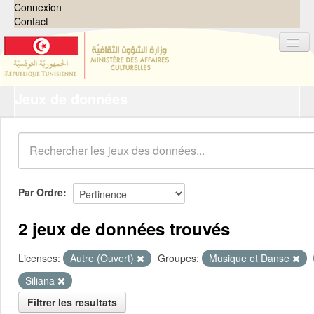
Connexion
Contact
Jeux de données
Jeux de données
Organisations
Groupes
Demandes
0
Par Ordre
À propos
2 jeux de données trouvés
Licenses:
Autre (Ouvert)
Groupes:
Musique et Danse
Siliana
Filtrer les resultats