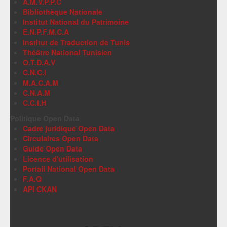
A.M.V.P.P.C
Bibliothèque Nationale
Institut National du Patrimoine
E.N.P.F.M.C.A
Institut de Traduction de Tunis
Théâtre National Tunisien
O.T.D.A.V
C.N.C.I
M.A.C.A.M
C.N.A.M
C.C.I.H
Politique Open Data
Cadre juridique Open Data
Circulaires Open Data
Guide Open Data
Licence d'utilisation
Portail National Open Data
F.A.Q
API CKAN