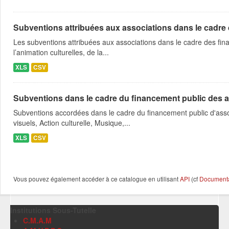
Subventions attribuées aux associations dans le cadre
Les subventions attribuées aux associations dans le cadre des fina
l’animation culturelles, de la...
XLS
CSV
Subventions dans le cadre du financement public des a
Subventions accordées dans le cadre du financement public d'asso
visuels, Action culturelle, Musique,...
XLS
CSV
Vous pouvez également accéder à ce catalogue en utilisant
API
(cf
Documentat
Institutions Sous-Tutelle
C.M.A.M