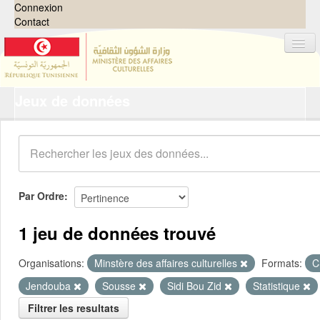
Connexion
Contact
Jeux de données
Jeux de données
Organisations
Groupes
Demandes
0
Par Ordre
À propos
1 jeu de données trouvé
Organisations:
Minstère des affaires culturelles
Formats:
C
Jendouba
Sousse
Sidi Bou Zid
Statistique
Filtrer les resultats