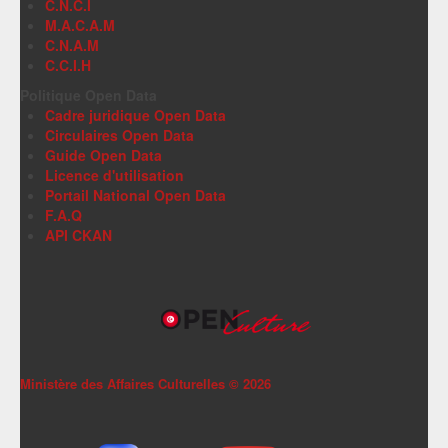
C.N.C.I
M.A.C.A.M
C.N.A.M
C.C.I.H
Politique Open Data
Cadre juridique Open Data
Circulaires Open Data
Guide Open Data
Licence d'utilisation
Portail National Open Data
F.A.Q
API CKAN
Ministère des Affaires Culturelles ©
2026