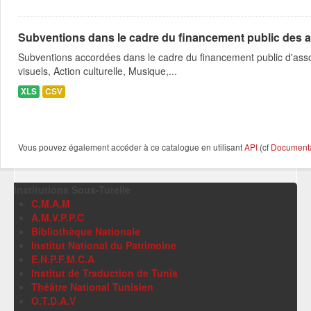
Subventions dans le cadre du financement public des a
Subventions accordées dans le cadre du financement public d'asso
visuels, Action culturelle, Musique,...
XLS
CSV
Vous pouvez également accéder à ce catalogue en utilisant
API
(cf
Documentat
Institutions Sous-Tutelle
C.M.A.M
A.M.V.P.P.C
Bibliothèque Nationale
Institut National du Patrimoine
E.N.P.F.M.C.A
Institut de Traduction de Tunis
Théâtre National Tunisien
O.T.D.A.V