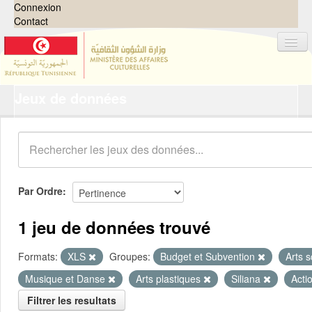
Connexion
Contact
Jeux de données
Jeux de données
Organisations
Groupes
Demandes
0
Par Ordre
À propos
1 jeu de données trouvé
Formats:
XLS
Groupes:
Budget et Subvention
Arts 
Musique et Danse
Arts plastiques
Siliana
Acti
Filtrer les resultats