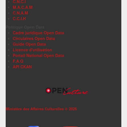
C.N.C.I
M.A.C.A.M
C.N.A.M
C.C.I.H
Politique Open Data
Cadre juridique Open Data
Circulaires Open Data
Guide Open Data
Licence d'utilisation
Portail National Open Data
F.A.Q
API CKAN
Ministère des Affaires Culturelles ©
2026