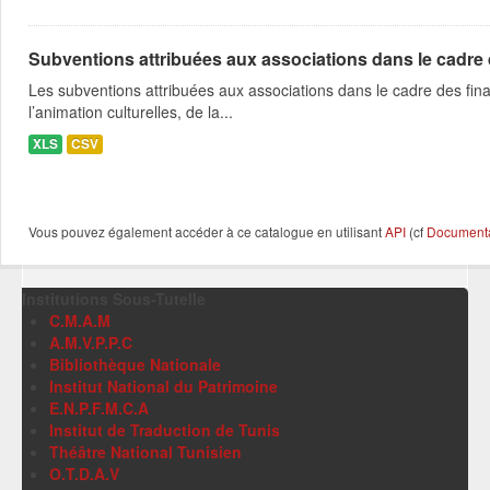
Subventions attribuées aux associations dans le cadre
Les subventions attribuées aux associations dans le cadre des fina
l’animation culturelles, de la...
XLS
CSV
Vous pouvez également accéder à ce catalogue en utilisant
API
(cf
Documentat
Institutions Sous-Tutelle
C.M.A.M
A.M.V.P.P.C
Bibliothèque Nationale
Institut National du Patrimoine
E.N.P.F.M.C.A
Institut de Traduction de Tunis
Théâtre National Tunisien
O.T.D.A.V