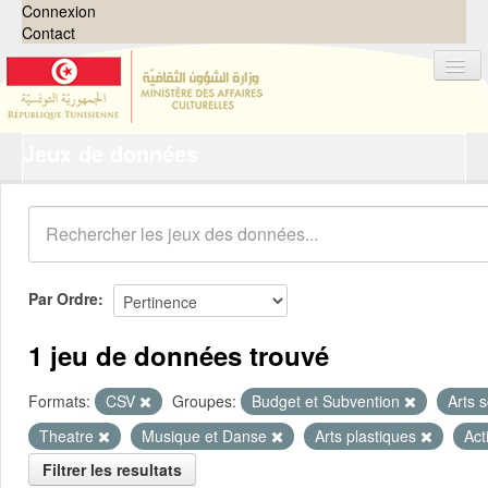
Connexion
Contact
Jeux de données
Jeux de données
Organisations
Groupes
Demandes
0
Par Ordre
À propos
1 jeu de données trouvé
Formats:
CSV
Groupes:
Budget et Subvention
Arts 
Theatre
Musique et Danse
Arts plastiques
Act
Filtrer les resultats