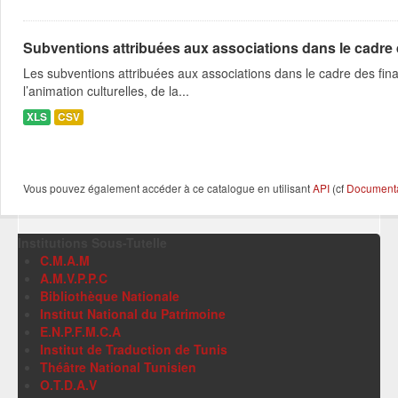
Subventions attribuées aux associations dans le cadre
Les subventions attribuées aux associations dans le cadre des fina
l’animation culturelles, de la...
XLS
CSV
Vous pouvez également accéder à ce catalogue en utilisant
API
(cf
Documentat
Institutions Sous-Tutelle
C.M.A.M
A.M.V.P.P.C
Bibliothèque Nationale
Institut National du Patrimoine
E.N.P.F.M.C.A
Institut de Traduction de Tunis
Théâtre National Tunisien
O.T.D.A.V