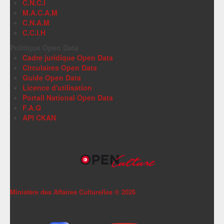
C.N.C.I
M.A.C.A.M
C.N.A.M
C.C.I.H
Politique Open Data
Cadre juridique Open Data
Circulaires Open Data
Guide Open Data
Licence d'utilisation
Portail National Open Data
F.A.Q
API CKAN
Ministère des Affaires Culturelles ©
2026