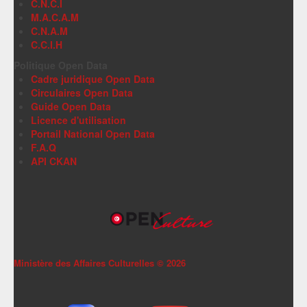
C.N.C.I
M.A.C.A.M
C.N.A.M
C.C.I.H
Politique Open Data
Cadre juridique Open Data
Circulaires Open Data
Guide Open Data
Licence d'utilisation
Portail National Open Data
F.A.Q
API CKAN
Ministère des Affaires Culturelles ©
2026