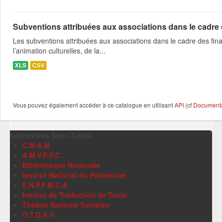
Subventions attribuées aux associations dans le cadre
Les subventions attribuées aux associations dans le cadre des fina
l’animation culturelles, de la...
XLS
CSV
Vous pouvez également accéder à ce catalogue en utilisant
API
(cf
Documentat
Institutions Sous-Tutelle
C.M.A.M
A.M.V.P.P.C
Bibliothèque Nationale
Institut National du Patrimoine
E.N.P.F.M.C.A
Institut de Traduction de Tunis
Théâtre National Tunisien
O.T.D.A.V