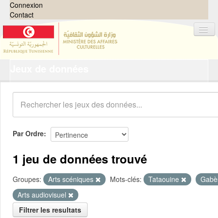
Connexion
Contact
Jeux de données
Jeux de données
Organisations
Groupes
Demandes
0
Par Ordre
À propos
1 jeu de données trouvé
Groupes:
Arts scéniques
Mots-clés:
Tataouine
Gab
Arts audiovisuel
Filtrer les resultats