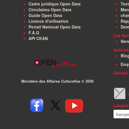
Cadre juridique Open Data
Text
Circulaires Open Data
Manu
Guide Open Data
char
Licence d'utilisation
Rapp
Portail National Open Data
Dem
F.A.Q
Les Ser
API CKAN
Serv
Activit
Blo
Enq
Généré 
Ministère des Affaires Culturelles ©
2026
Langue