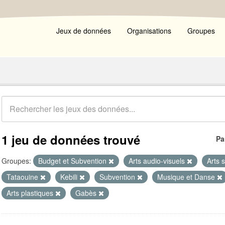
Jeux de données
Organisations
Groupes
1 jeu de données trouvé
Pa
Groupes:
Budget et Subvention
Arts audio-visuels
Arts 
Tataouine
Kebili
Subvention
Musique et Danse
Arts plastiques
Gabès