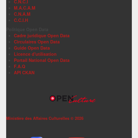
C.N.C.I
M.A.C.A.M
C.N.A.M
C.C.I.H
Politique Open Data
Cadre juridique Open Data
Circulaires Open Data
Guide Open Data
Licence d'utilisation
Portail National Open Data
F.A.Q
API CKAN
Ministère des Affaires Culturelles ©
2026