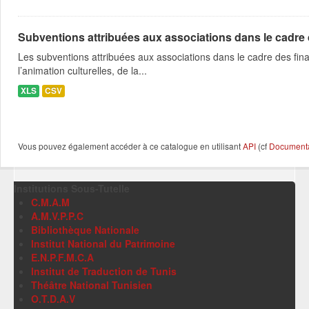
Subventions attribuées aux associations dans le cadre
Les subventions attribuées aux associations dans le cadre des fina
l’animation culturelles, de la...
XLS
CSV
Vous pouvez également accéder à ce catalogue en utilisant
API
(cf
Documentat
Institutions Sous-Tutelle
C.M.A.M
A.M.V.P.P.C
Bibliothèque Nationale
Institut National du Patrimoine
E.N.P.F.M.C.A
Institut de Traduction de Tunis
Théâtre National Tunisien
O.T.D.A.V