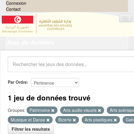
Connexion
Contact
Jeux de données
Jeux de données
Organisations
Groupes
Demandes
0
Par Ordre
À propos
1 jeu de données trouvé
Groupes:
Patrimoine
Arts audio-visuels
Arts scéniq
Musique et Danse
Bizerte
Arts plastiques
Gab
Filtrer les resultats