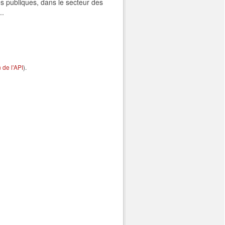
s publiques, dans le secteur des
..
de l'API
).