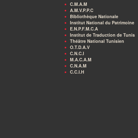
C.M.A.M
A.M.V.P.P.C
Bibliothèque Nationale
Institut National du Patrimoine
E.N.P.F.M.C.A
Institut de Traduction de Tunis
Théâtre National Tunisien
O.T.D.A.V
C.N.C.I
M.A.C.A.M
C.N.A.M
C.C.I.H