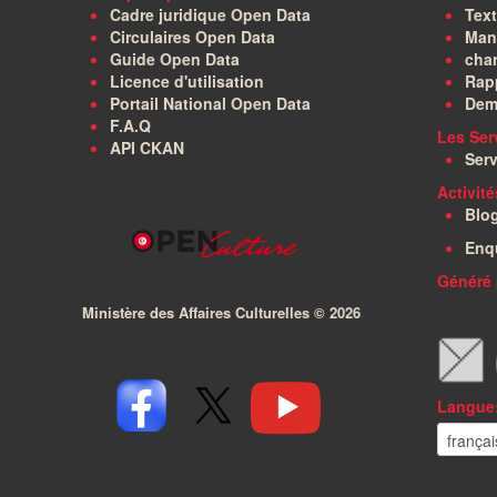
Cadre juridique Open Data
Text
Circulaires Open Data
Manu
Guide Open Data
char
Licence d'utilisation
Rapp
Portail National Open Data
Dem
F.A.Q
Les Ser
API CKAN
Serv
Activit
Blo
Enq
Généré 
Ministère des Affaires Culturelles ©
2026
Langue