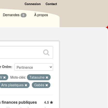
Connexion
Contact
Demandes
À propos
0
r Ordre
SV
Mots-clés:
Tataouine
Arts plastiques
Gabès
s finances publiques
4.5