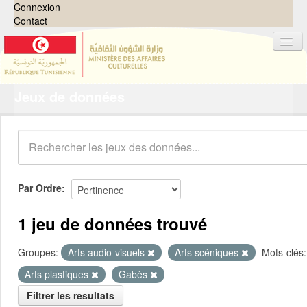
Connexion
Contact
Jeux de données
Jeux de données
Organisations
Groupes
Demandes
0
Par Ordre
À propos
1 jeu de données trouvé
Groupes:
Arts audio-visuels
Arts scéniques
Mots-clés:
Arts plastiques
Gabès
Filtrer les resultats