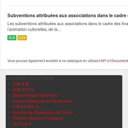
Subventions attribuées aux associations dans le cadre
Les subventions attribuées aux associations dans le cadre des fina
l’animation culturelles, de la...
XLS
CSV
Vous pouvez également accéder à ce catalogue en utilisant
API
(cf
Documentat
Institutions Sous-Tutelle
C.M.A.M
A.M.V.P.P.C
Bibliothèque Nationale
Institut National du Patrimoine
E.N.P.F.M.C.A
Institut de Traduction de Tunis
Théâtre National Tunisien
O.T.D.A.V