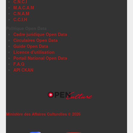
C.N.C.I
M.A.C.A.M
C.N.A.M
C.C.I.H
Politique Open Data
Cadre juridique Open Data
Circulaires Open Data
Guide Open Data
Licence d'utilisation
Portail National Open Data
F.A.Q
API CKAN
Ministère des Affaires Culturelles ©
2026