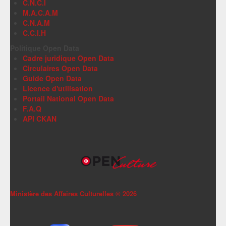
C.N.C.I
M.A.C.A.M
C.N.A.M
C.C.I.H
Politique Open Data
Cadre juridique Open Data
Circulaires Open Data
Guide Open Data
Licence d'utilisation
Portail National Open Data
F.A.Q
API CKAN
Ministère des Affaires Culturelles ©
2026