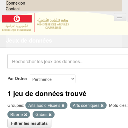
Connexion
Contact
Jeux de données
Jeux de données
Organisations
Groupes
Demandes
0
Par Ordre
À propos
1 jeu de données trouvé
Groupes:
Arts audio-visuels
Arts scéniques
Mots-clés:
Bizerte
Gabès
Filtrer les resultats