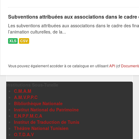
Subventions attribuées aux associations dans le cadre
Les subventions attribuées aux associations dans le cadre des fina
l’animation culturelles, de la...
XLS
CSV
Vous pouvez également accéder à ce catalogue en utilisant
API
(cf
Documentat
Institutions Sous-Tutelle
C.M.A.M
A.M.V.P.P.C
Bibliothèque Nationale
Institut National du Patrimoine
E.N.P.F.M.C.A
Institut de Traduction de Tunis
Théâtre National Tunisien
O.T.D.A.V