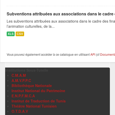
Subventions attribuées aux associations dans le cadre
Les subventions attribuées aux associations dans le cadre des fina
l’animation culturelles, de la...
XLS
CSV
Vous pouvez également accéder à ce catalogue en utilisant
API
(cf
Documentat
Institutions Sous-Tutelle
C.M.A.M
A.M.V.P.P.C
Bibliothèque Nationale
Institut National du Patrimoine
E.N.P.F.M.C.A
Institut de Traduction de Tunis
Théâtre National Tunisien
O.T.D.A.V