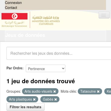
Connexion
Contact
Jeux de données
Jeux de données
Organisations
Groupes
Demandes
0
Par Ordre
À propos
1 jeu de données trouvé
Groupes:
Arts audio-visuels
Mots-clés:
Tataouine
Ke
Arts plastiques
Gabès
Filtrer les resultats