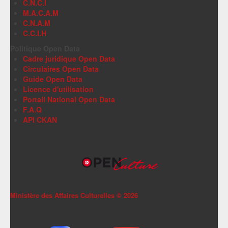
C.N.C.I
M.A.C.A.M
C.N.A.M
C.C.I.H
Politique Open Data
Cadre juridique Open Data
Circulaires Open Data
Guide Open Data
Licence d'utilisation
Portail National Open Data
F.A.Q
API CKAN
Ministère des Affaires Culturelles ©
2026