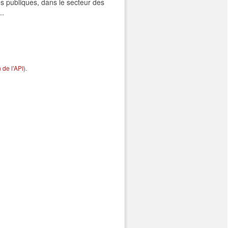
s publiques, dans le secteur des
..
de l'API
).