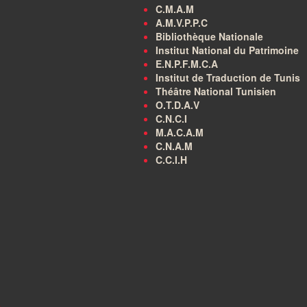
C.M.A.M
A.M.V.P.P.C
Bibliothèque Nationale
Institut National du Patrimoine
E.N.P.F.M.C.A
Institut de Traduction de Tunis
Théâtre National Tunisien
O.T.D.A.V
C.N.C.I
M.A.C.A.M
C.N.A.M
C.C.I.H