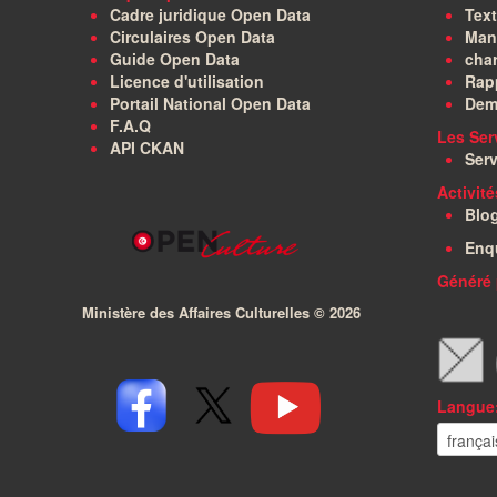
Cadre juridique Open Data
Text
Circulaires Open Data
Manu
Guide Open Data
char
Licence d'utilisation
Rapp
Portail National Open Data
Dem
F.A.Q
Les Ser
API CKAN
Serv
Activit
Blo
Enq
Généré 
Ministère des Affaires Culturelles ©
2026
Langue