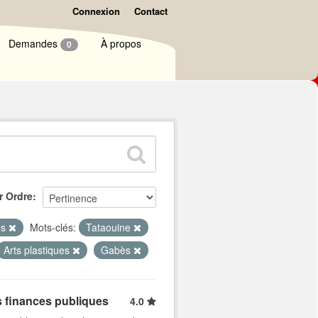
Connexion
Contact
Demandes
À propos
0
r Ordre
es
Mots-clés:
Tataouine
Arts plastiques
Gabès
s finances publiques
4.0