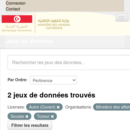
Connexion
Contact
Jeux de données
Jeux de données
Organisations
Groupes
Demandes
0
Par Ordre
À propos
2 jeux de données trouvés
Licenses:
Autre (Ouvert)
Organisations:
Minstère des affai
Sousse
Tozeur
Filtrer les resultats