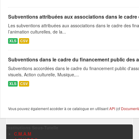
Subventions attribuées aux associations dans le cadre
Les subventions attribuées aux associations dans le cadre des fina
l’animation culturelles, de la...
XLS
CSV
Subventions dans le cadre du financement public des a
Subventions accordées dans le cadre du financement public d'asso
visuels, Action culturelle, Musique,...
XLS
CSV
Vous pouvez également accéder à ce catalogue en utilisant
API
(cf
Documentat
Institutions Sous-Tutelle
C.M.A.M