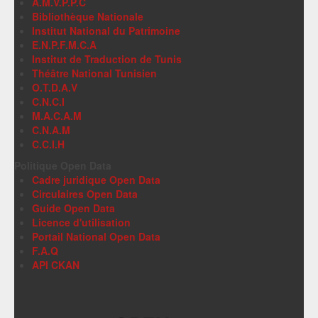
A.M.V.P.P.C
Bibliothèque Nationale
Institut National du Patrimoine
E.N.P.F.M.C.A
Institut de Traduction de Tunis
Théâtre National Tunisien
O.T.D.A.V
C.N.C.I
M.A.C.A.M
C.N.A.M
C.C.I.H
Politique Open Data
Cadre juridique Open Data
Circulaires Open Data
Guide Open Data
Licence d'utilisation
Portail National Open Data
F.A.Q
API CKAN