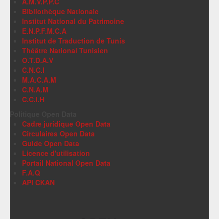
A.M.V.P.P.C
Bibliothèque Nationale
Institut National du Patrimoine
E.N.P.F.M.C.A
Institut de Traduction de Tunis
Théâtre National Tunisien
O.T.D.A.V
C.N.C.I
M.A.C.A.M
C.N.A.M
C.C.I.H
Politique Open Data
Cadre juridique Open Data
Circulaires Open Data
Guide Open Data
Licence d'utilisation
Portail National Open Data
F.A.Q
API CKAN