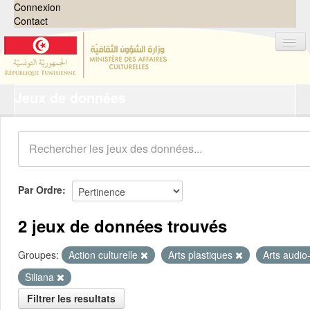
Connexion
Contact
Jeux de données
Jeux de données
Organisations
Groupes
Demandes
0
Par Ordre
À propos
2 jeux de données trouvés
Groupes:
Action culturelle
Arts plastiques
Arts audio
Siliana
Filtrer les resultats