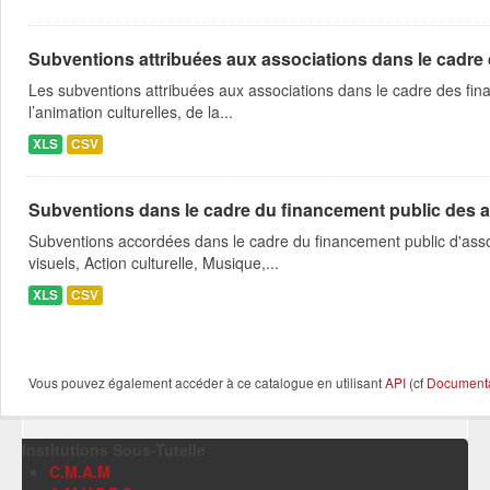
Subventions attribuées aux associations dans le cadre
Les subventions attribuées aux associations dans le cadre des fina
l’animation culturelles, de la...
XLS
CSV
Subventions dans le cadre du financement public des a
Subventions accordées dans le cadre du financement public d'asso
visuels, Action culturelle, Musique,...
XLS
CSV
Vous pouvez également accéder à ce catalogue en utilisant
API
(cf
Documentat
Institutions Sous-Tutelle
C.M.A.M