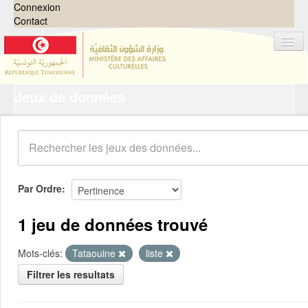
Connexion
Contact
Jeux de données
Jeux de données
Organisations
Groupes
Demandes
0
Par Ordre
À propos
1 jeu de données trouvé
Mots-clés:
Tataouine
liste
Filtrer les resultats