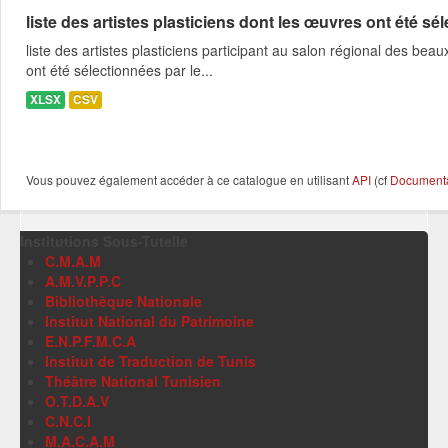
liste des artistes plasticiens dont les œuvres ont été séle
liste des artistes plasticiens participant au salon régional des 
ont été sélectionnées par le...
XLSX
CSV
Vous pouvez également accéder à ce catalogue en utilisant
API
(cf
Documentat
Institutions Sous-Tutelle
C.M.A.M
A.M.V.P.P.C
Bibliothèque Nationale
Institut National du Patrimoine
E.N.P.F.M.C.A
Institut de Traduction de Tunis
Théâtre National Tunisien
O.T.D.A.V
C.N.C.I
M.A.C.A.M