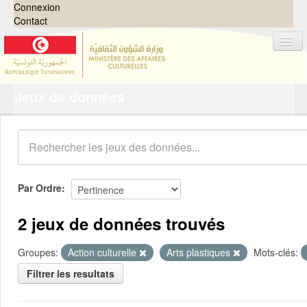
Connexion
Contact
Jeux de données
Jeux de données
Organisations
Groupes
Demandes
0
Par Ordre
À propos
2 jeux de données trouvés
Groupes:
Action culturelle
Arts plastiques
Mots-clés:
Filtrer les resultats