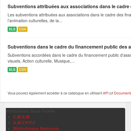
Subventions attribuées aux associations dans le cadre
Les subventions attribuées aux associations dans le cadre des fina
l’animation culturelles, de la...
XLS
CSV
Subventions dans le cadre du financement public des a
Subventions accordées dans le cadre du financement public d'asso
visuels, Action culturelle, Musique,...
XLS
CSV
Vous pouvez également accéder à ce catalogue en utilisant
API
(cf
Documentat
Institutions Sous-Tutelle
C.M.A.M
A.M.V.P.P.C
Bibliothèque Nationale