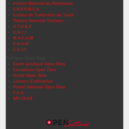
Institut National du Patrimoine
E.N.P.F.M.C.A
Institut de Traduction de Tunis
Théâtre National Tunisien
O.T.D.A.V
C.N.C.I
M.A.C.A.M
C.N.A.M
C.C.I.H
Politique Open Data
Cadre juridique Open Data
Circulaires Open Data
Guide Open Data
Licence d'utilisation
Portail National Open Data
F.A.Q
API CKAN