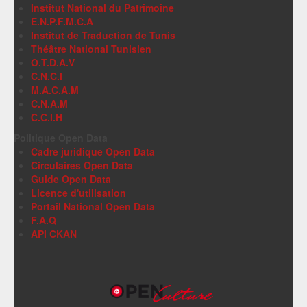
Institut National du Patrimoine
E.N.P.F.M.C.A
Institut de Traduction de Tunis
Théâtre National Tunisien
O.T.D.A.V
C.N.C.I
M.A.C.A.M
C.N.A.M
C.C.I.H
Politique Open Data
Cadre juridique Open Data
Circulaires Open Data
Guide Open Data
Licence d'utilisation
Portail National Open Data
F.A.Q
API CKAN