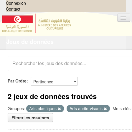
Connexion
Contact
Jeux de données
Jeux de données
Organisations
Groupes
Demandes
0
Par Ordre
À propos
2 jeux de données trouvés
Groupes:
Arts plastiques
Arts audio-visuels
Mots-clés:
Filtrer les resultats