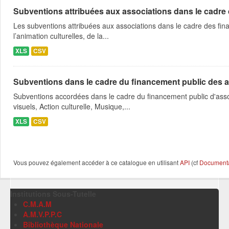
Subventions attribuées aux associations dans le cadre
Les subventions attribuées aux associations dans le cadre des fina
l’animation culturelles, de la...
XLS
CSV
Subventions dans le cadre du financement public des a
Subventions accordées dans le cadre du financement public d'asso
visuels, Action culturelle, Musique,...
XLS
CSV
Vous pouvez également accéder à ce catalogue en utilisant
API
(cf
Documentat
Institutions Sous-Tutelle
C.M.A.M
A.M.V.P.P.C
Bibliothèque Nationale