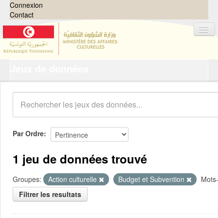
Connexion
Contact
Jeux de données
Jeux de données
Organisations
Groupes
Demandes
0
Par Ordre
À propos
1 jeu de données trouvé
Groupes:
Action culturelle
Budget et Subvention
Mots-
Filtrer les resultats