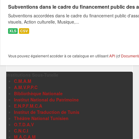
Subventions dans le cadre du financement public des a
Subventions accordées dans le cadre du financement public d'asso
visuels, Action culturelle, Musique,...
XLS
CSV
Vous pouvez également accéder à ce catalogue en utilisant
API
(cf
Documentat
Institutions Sous-Tutelle
C.M.A.M
A.M.V.P.P.C
Bibliothèque Nationale
Institut National du Patrimoine
E.N.P.F.M.C.A
Institut de Traduction de Tunis
Théâtre National Tunisien
O.T.D.A.V
C.N.C.I
M.A.C.A.M