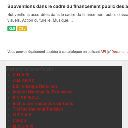
Subventions dans le cadre du financement public des a
Subventions accordées dans le cadre du financement public d'asso
visuels, Action culturelle, Musique,...
XLS
CSV
Vous pouvez également accéder à ce catalogue en utilisant
API
(cf
Documentat
Institutions Sous-Tutelle
C.M.A.M
A.M.V.P.P.C
Bibliothèque Nationale
Institut National du Patrimoine
E.N.P.F.M.C.A
Institut de Traduction de Tunis
Théâtre National Tunisien
O.T.D.A.V
C.N.C.I
M.A.C.A.M