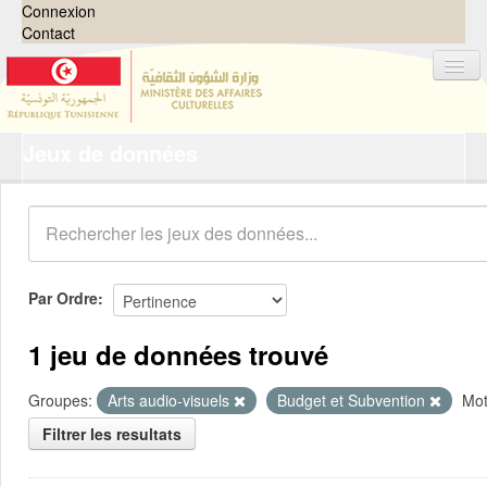
Connexion
Contact
Jeux de données
Jeux de données
Organisations
Groupes
Demandes
0
Par Ordre
À propos
1 jeu de données trouvé
Groupes:
Arts audio-visuels
Budget et Subvention
Mot
Filtrer les resultats