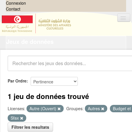
Connexion
Contact
Jeux de données
Jeux de données
Organisations
Groupes
Demandes
0
Par Ordre
À propos
1 jeu de données trouvé
Licenses:
Autre (Ouvert)
Groupes:
Autres
Budget et
Sfax
Filtrer les resultats