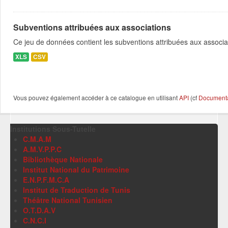
Subventions attribuées aux associations
Ce jeu de données contient les subventions attribuées aux associa
XLS
CSV
Vous pouvez également accéder à ce catalogue en utilisant
API
(cf
Documentat
Institutions Sous-Tutelle
C.M.A.M
A.M.V.P.P.C
Bibliothèque Nationale
Institut National du Patrimoine
E.N.P.F.M.C.A
Institut de Traduction de Tunis
Théâtre National Tunisien
O.T.D.A.V
C.N.C.I