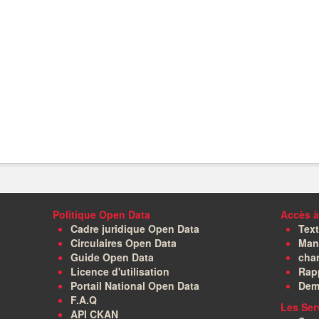
Politique Open Data
Accès à
Cadre juridique Open Data
Text
Circulaires Open Data
Manu
Guide Open Data
char
Licence d'utilisation
Rapp
Portail National Open Data
Dem
F.A.Q
Les Ser
API CKAN