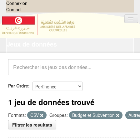
Connexion
Contact
Jeux de données
Jeux de données
Organisations
Groupes
Demandes
0
Par Ordre
À propos
1 jeu de données trouvé
Formats:
CSV
Groupes:
Budget et Subvention
Autr
Filtrer les resultats