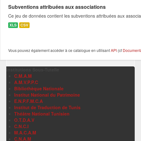
Subventions attribuées aux associations
Ce jeu de données contient les subventions attribuées aux associa
XLS
CSV
Vous pouvez également accéder à ce catalogue en utilisant
API
(cf
Documentat
Institutions Sous-Tutelle
C.M.A.M
A.M.V.P.P.C
Bibliothèque Nationale
Institut National du Patrimoine
E.N.P.F.M.C.A
Institut de Traduction de Tunis
Théâtre National Tunisien
O.T.D.A.V
C.N.C.I
M.A.C.A.M
C.N.A.M