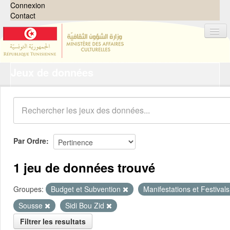
Connexion
Contact
Jeux de données
Jeux de données
Organisations
Groupes
Demandes
0
Par Ordre
À propos
1 jeu de données trouvé
Groupes:
Budget et Subvention
Manifestations et Festivals
Sousse
Sidi Bou Zid
Filtrer les resultats