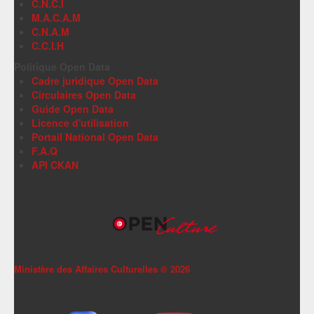
C.N.C.I
M.A.C.A.M
C.N.A.M
C.C.I.H
Politique Open Data
Cadre juridique Open Data
Circulaires Open Data
Guide Open Data
Licence d'utilisation
Portail National Open Data
F.A.Q
API CKAN
Ministère des Affaires Culturelles ©
2026