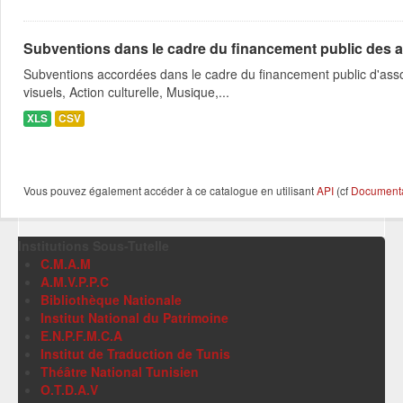
Subventions dans le cadre du financement public des a
Subventions accordées dans le cadre du financement public d'asso
visuels, Action culturelle, Musique,...
XLS
CSV
Vous pouvez également accéder à ce catalogue en utilisant
API
(cf
Documentat
Institutions Sous-Tutelle
C.M.A.M
A.M.V.P.P.C
Bibliothèque Nationale
Institut National du Patrimoine
E.N.P.F.M.C.A
Institut de Traduction de Tunis
Théâtre National Tunisien
O.T.D.A.V