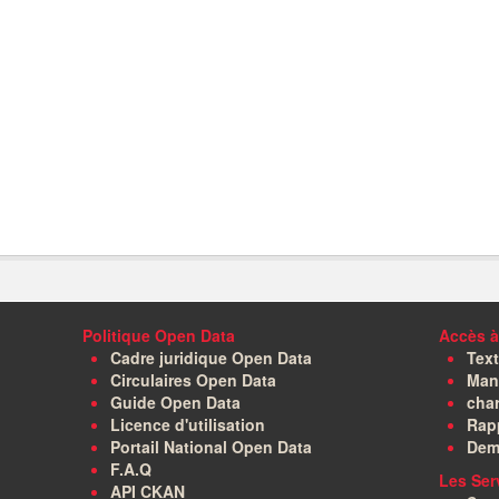
Politique Open Data
Accès à
Cadre juridique Open Data
Text
Circulaires Open Data
Manu
Guide Open Data
char
Licence d'utilisation
Rapp
Portail National Open Data
Dem
F.A.Q
Les Ser
API CKAN