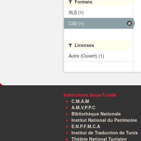
Formats
XLS (1)
CSV (1)
Licenses
Autre (Ouvert) (1)
Institutions Sous-Tutelle
C.M.A.M
A.M.V.P.P.C
Bibliothèque Nationale
Institut National du Patrimoine
E.N.P.F.M.C.A
Institut de Traduction de Tunis
Théâtre National Tunisien