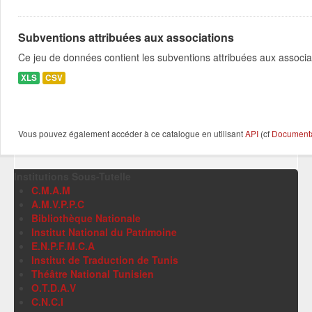
Subventions attribuées aux associations
Ce jeu de données contient les subventions attribuées aux associa
XLS
CSV
Vous pouvez également accéder à ce catalogue en utilisant
API
(cf
Documentat
Institutions Sous-Tutelle
C.M.A.M
A.M.V.P.P.C
Bibliothèque Nationale
Institut National du Patrimoine
E.N.P.F.M.C.A
Institut de Traduction de Tunis
Théâtre National Tunisien
O.T.D.A.V
C.N.C.I