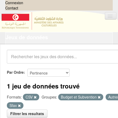
Connexion
Contact
Jeux de données
Jeux de données
Organisations
Groupes
Demandes
0
Par Ordre
À propos
1 jeu de données trouvé
Formats:
CSV
Groupes:
Budget et Subvention
Autr
Sfax
Filtrer les resultats