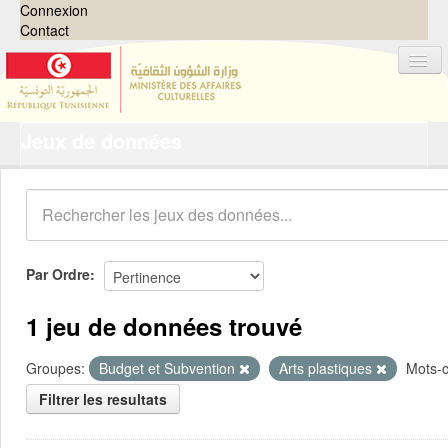
Connexion
Contact
Jeux de données
Jeux de données
Organisations
Groupes
Demandes
0
Par Ordre
À propos
1 jeu de données trouvé
Groupes:
Budget et Subvention
Arts plastiques
Mots-c
Filtrer les resultats