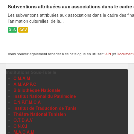
Subventions attribuées aux associations dans le cadre
Les subventions attribuées aux associations dans le cadre des fina
l’animation culturelles, de la...
XLS
CSV
Vous pouvez également accéder à ce catalogue en utilisant
API
(cf
Documentat
Institutions Sous-Tutelle
C.M.A.M
A.M.V.P.P.C
Bibliothèque Nationale
Institut National du Patrimoine
E.N.P.F.M.C.A
Institut de Traduction de Tunis
Théâtre National Tunisien
O.T.D.A.V
C.N.C.I
M.A.C.A.M