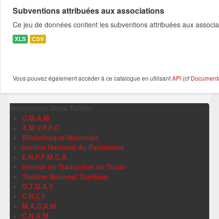
Subventions attribuées aux associations
Ce jeu de données contient les subventions attribuées aux associa
XLS
CSV
Vous pouvez également accéder à ce catalogue en utilisant
API
(cf
Documentat
Institutions Sous-Tutelle
C.M.A.M
A.M.V.P.P.C
Bibliothèque Nationale
Institut National du Patrimoine
E.N.P.F.M.C.A
Institut de Traduction de Tunis
Théâtre National Tunisien
O.T.D.A.V
C.N.C.I
M.A.C.A.M
C.N.A.M