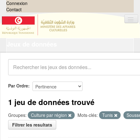
Connexion
Contact
Jeux de données
Jeux de données
Organisations
Groupes
Demandes
0
Par Ordre
À propos
1 jeu de données trouvé
Groupes:
Culture par région
Mots-clés:
Tunis
Souss
Filtrer les resultats