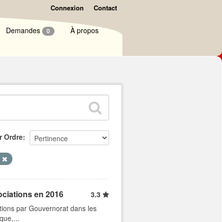
Connexion
Contact
Demandes
À propos
0
r Ordre
s
ociations en 2016
3.3
tions par Gouvernorat dans les
que,...