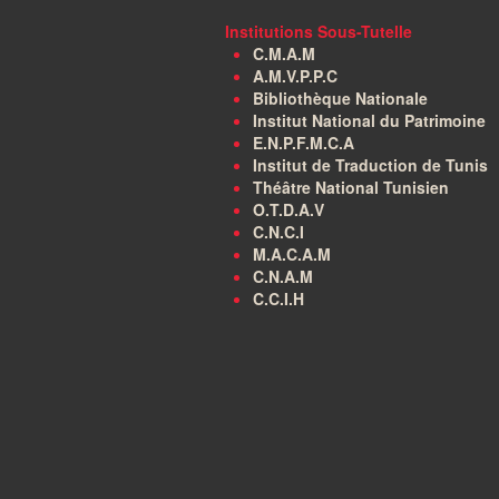
Institutions Sous-Tutelle
C.M.A.M
A.M.V.P.P.C
Bibliothèque Nationale
Institut National du Patrimoine
E.N.P.F.M.C.A
Institut de Traduction de Tunis
Théâtre National Tunisien
O.T.D.A.V
C.N.C.I
M.A.C.A.M
C.N.A.M
C.C.I.H