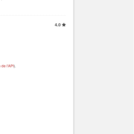
4.0
de l'API
).