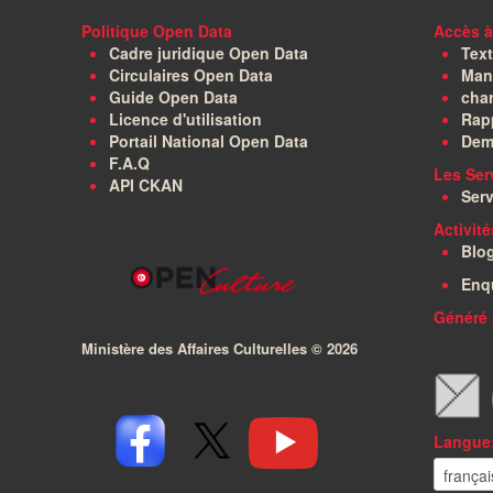
Politique Open Data
Accès à
Cadre juridique Open Data
Text
Circulaires Open Data
Manu
Guide Open Data
char
Licence d'utilisation
Rapp
Portail National Open Data
Dem
F.A.Q
Les Ser
API CKAN
Serv
Activit
Blo
Enq
Généré 
Ministère des Affaires Culturelles ©
2026
Langue