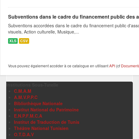
Subventions dans le cadre du financement public des a
Subventions accordées dans le cadre du financement public d'asso
visuels, Action culturelle, Musique,...
XLS
CSV
Vous pouvez également accéder à ce catalogue en utilisant
API
(cf
Documentat
Institutions Sous-Tutelle
C.M.A.M
A.M.V.P.P.C
Bibliothèque Nationale
Institut National du Patrimoine
E.N.P.F.M.C.A
Institut de Traduction de Tunis
Théâtre National Tunisien
O.T.D.A.V