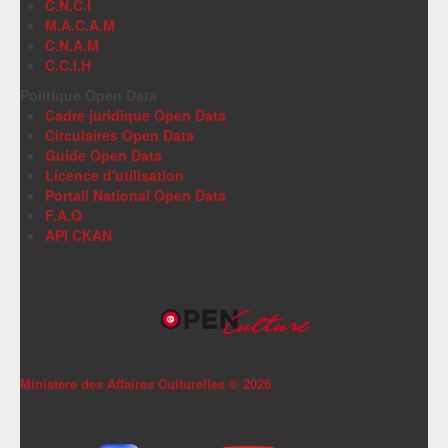
C.N.C.I
M.A.C.A.M
C.N.A.M
C.C.I.H
Politique Open Data
Cadre juridique Open Data
Circulaires Open Data
Guide Open Data
Licence d'utilisation
Portail National Open Data
F.A.Q
API CKAN
Ministère des Affaires Culturelles ©
2026