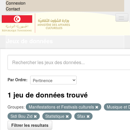
Connexion
Contact
Jeux de données
Jeux de données
Organisations
Groupes
Demandes
0
Par Ordre
À propos
1 jeu de données trouvé
Groupes:
Manifestations et Festivals culturels
Musique et
Sidi Bou Zid
Statistique
Sfax
Filtrer les resultats