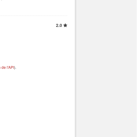
2.0
de l'API
).