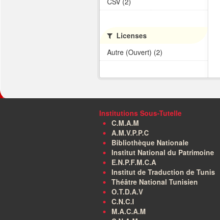
CSV (2)
Licenses
Autre (Ouvert) (2)
Institutions Sous-Tutelle
C.M.A.M
A.M.V.P.P.C
Bibliothèque Nationale
Institut National du Patrimoine
E.N.P.F.M.C.A
Institut de Traduction de Tunis
Théâtre National Tunisien
O.T.D.A.V
C.N.C.I
M.A.C.A.M