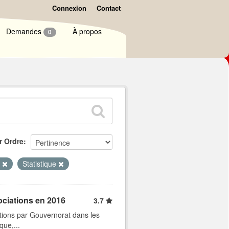
Connexion
Contact
Demandes
À propos
0
r Ordre
s
Statistique
ociations en 2016
3.7
tions par Gouvernorat dans les
que,...