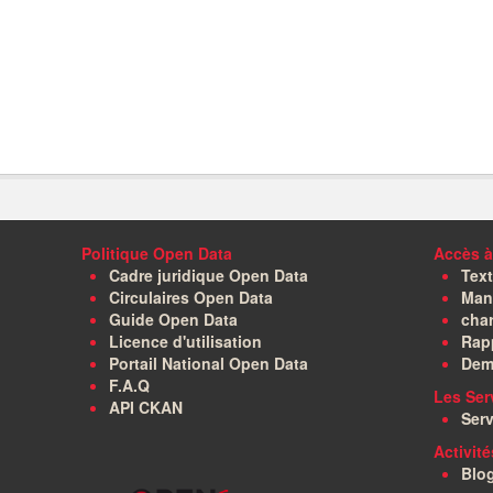
Politique Open Data
Accès à
Cadre juridique Open Data
Text
Circulaires Open Data
Manu
Guide Open Data
char
Licence d'utilisation
Rapp
Portail National Open Data
Dem
F.A.Q
Les Ser
API CKAN
Serv
Activit
Blo