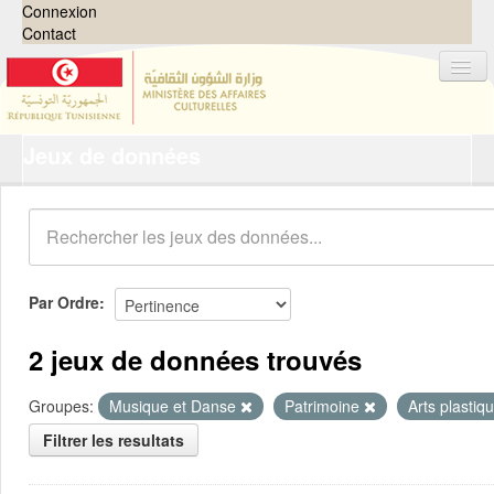
Connexion
Contact
Jeux de données
Jeux de données
Organisations
Groupes
Demandes
0
Par Ordre
À propos
2 jeux de données trouvés
Groupes:
Musique et Danse
Patrimoine
Arts plastiq
Filtrer les resultats