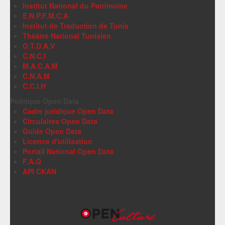
Institut National du Patrimoine
E.N.P.F.M.C.A
Institut de Traduction de Tunis
Théâtre National Tunisien
O.T.D.A.V
C.N.C.I
M.A.C.A.M
C.N.A.M
C.C.I.H
Politique Open Data
Cadre juridique Open Data
Circulaires Open Data
Guide Open Data
Licence d'utilisation
Portail National Open Data
F.A.Q
API CKAN