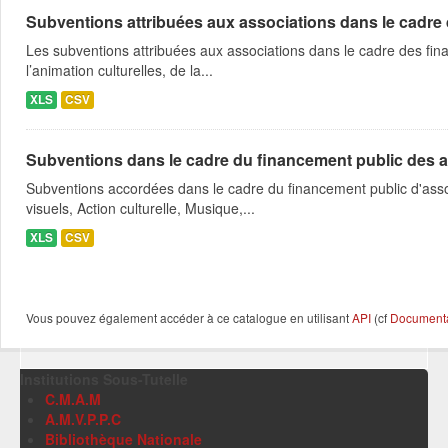
Subventions attribuées aux associations dans le cadre
Les subventions attribuées aux associations dans le cadre des fina
l’animation culturelles, de la...
XLS
CSV
Subventions dans le cadre du financement public des a
Subventions accordées dans le cadre du financement public d'asso
visuels, Action culturelle, Musique,...
XLS
CSV
Vous pouvez également accéder à ce catalogue en utilisant
API
(cf
Documentat
Institutions Sous-Tutelle
C.M.A.M
A.M.V.P.P.C
Bibliothèque Nationale